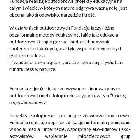
Fundacja realizuje outdoorowe projekty edukacyjne na
całym świecie, w których natura odgrywa ważną rolę, jest
obecna jako środowisko, narzędzie i treść.
W działaniach outdoorowych Fundacja łączy różne
pozaformalne metody edukacyjne, takie jak: edukacja
outdoorowa, terapia górska, land-art, budowanie
społeczności lokalnych, praktyki wspólnot plemiennych,
głęboka ekologia
i świadomość ekologiczna, praca z dzikością i żywiołami,
mindfulness w naturze.
Fundacja zajmuje się opracowywaniem innowacyjnych
outdoorowych metodologii edukacyjnych, w tym “
trekking
empowermentowy
”.
Projekty ekologiczne i promujące zrównoważony rozwój
Fundacja realizuje poprzez edukację nieformalną, kampanie
w social media i internecie, współpracę eko-liderów i eko-
aktywistów, wspieranie młodzieżowych grup